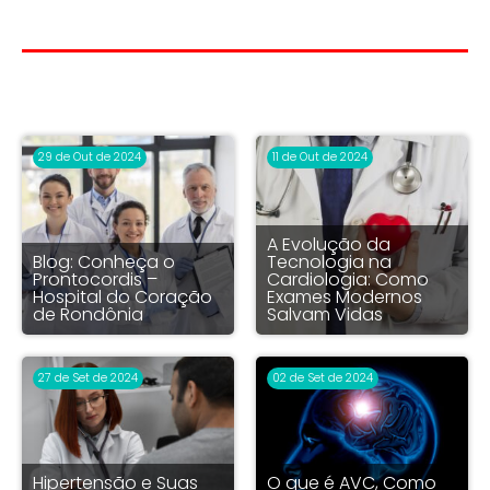
Mais do blog
29 de Out de 2024
11 de Out de 2024
A Evolução da
Blog: Conheça o
Tecnologia na
Prontocordis –
Cardiologia: Como
Hospital do Coração
Exames Modernos
de Rondônia
Salvam Vidas
27 de Set de 2024
02 de Set de 2024
Hipertensão e Suas
O que é AVC, Como