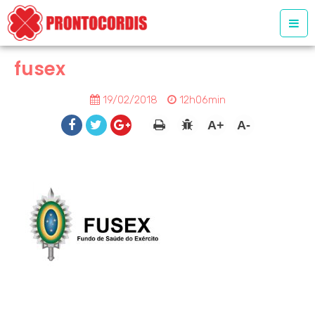
fusex
19/02/2018
12h06min
A+
A-