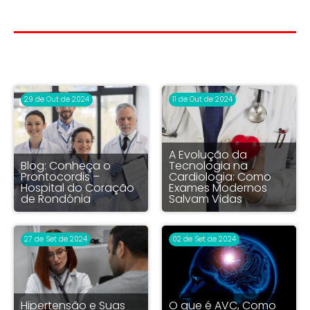
Mais do blog
29 de Out de 2024
11 de Out de 2024
A Evolução da
Blog: Conheça o
Tecnologia na
Prontocordis –
Cardiologia: Como
Hospital do Coração
Exames Modernos
de Rondônia
Salvam Vidas
27 de Set de 2024
02 de Set de 2024
Hipertensão e Suas
O que é AVC, Como